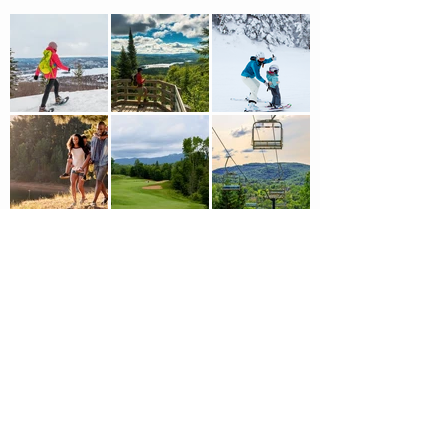
2151, Chemin du Village |
Mont-
Tremblant Québec J8E 1K4 |
Canada